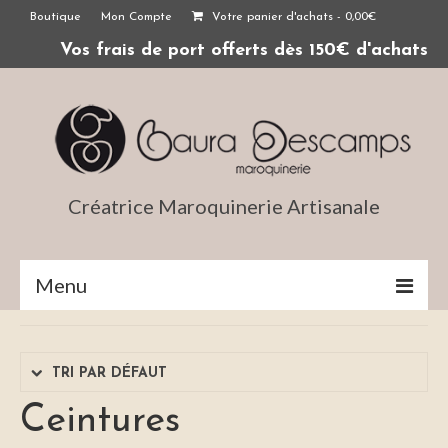
Boutique
Mon Compte
Votre panier d'achats
-
0,00
€
Vos frais de port offerts dès 150€ d'achats
Créatrice Maroquinerie Artisanale
Menu
Maroquinerie Artisanale Française
TRI PAR DÉFAUT
Actualités
Ceintures
contact