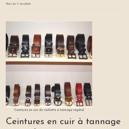
L’Artisan Maroquinier
Voici les 7 résultats
Maroquinerie Artisanale Française
Mon Compte
Personnalisation
Points de vente
Stages professionnels et amateurs
Sacs en cuir
Porte-monnaie
Ceintures
Bijoux en cuir
Ceintures en cuir de vachette à tannage végétal
Ceintures en cuir à tannage
Portefeuilles