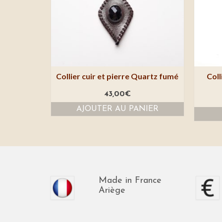
Collier cuir et pierre Quartz fumé
Coll
43,00
€
AJOUTER AU PANIER
Made in France
Ariège