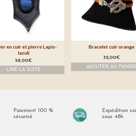
ier en cuir et pierre Lapis-
Bracelet cuir orange
lazuli
32,00
€
58,00
€
AJOUTER AU PANIE
LIRE LA SUITE
Paiement 100 %
Expédition so
sécurisé
sous 48h