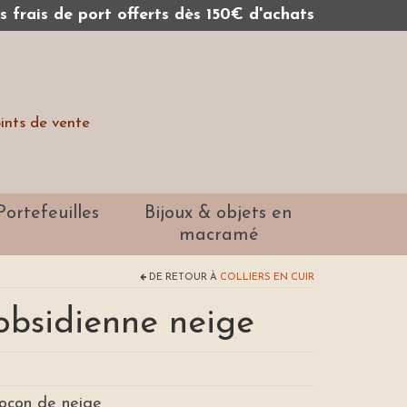
 frais de port offerts dès 150€ d'achats
ints de vente
Portefeuilles
Bijoux & objets en
macramé
DE RETOUR À
COLLIERS EN CUIR
 obsidienne neige
flocon de neige